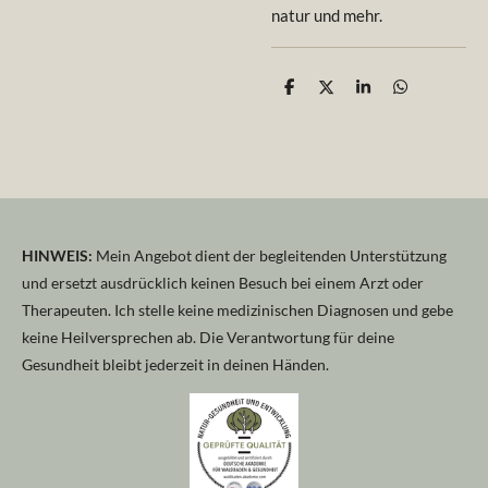
natur und mehr.
T
T
T
T
e
e
e
e
i
i
i
i
l
l
l
l
e
e
e
e
n
n
n
n
HINWEIS:
Mein Angebot dient der begleitenden Unterstützung
und ersetzt ausdrücklich keinen Besuch bei einem Arzt oder
Therapeuten. Ich stelle keine medizinischen Diagnosen und gebe
keine Heilversprechen ab. Die Verantwortung für deine
Gesundheit bleibt jederzeit in deinen Händen.